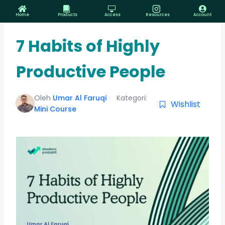
L
e
Home
Products
Access
Resources
Account
w
a
7 Habits of Highly
t
i
k
Productive People
e
k
o
Oleh
Umar Al Faruqi
Kategori:
n
Wishlist
t
Mini Course
e
n