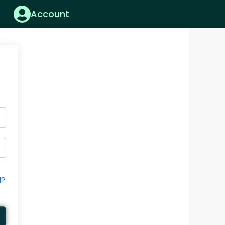
Account
d?