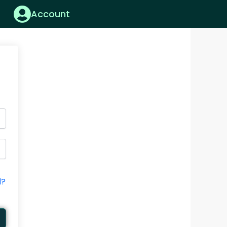
Account
d?