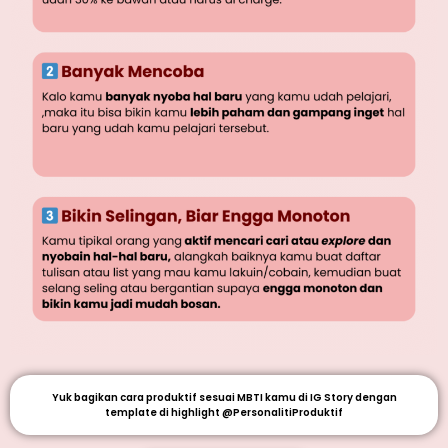
Yuk bagikan cara produktif sesuai MBTI kamu di IG Story dengan
template di highlight @PersonalitiProduktif