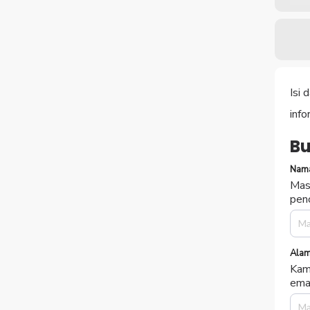
Isi
info
Bu
Nama
Mas
penc
Alam
Kam
emai