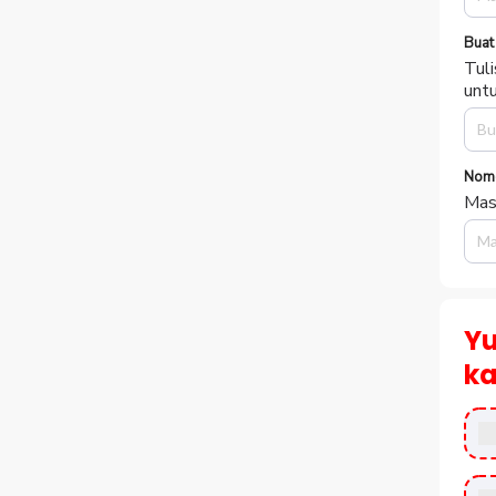
Buat
Tuli
unt
Nom
Mas
Yu
ka