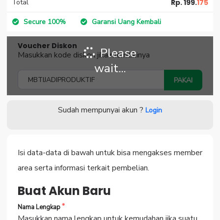
Total
Rp. 199.
175
Secure 100%
Garansi Uang Kembali
Voucher Diskon
Please
Masukkan kode diskon jika memilikinya
wait...
PAKAI
Sudah mempunyai akun ?
Login
Isi data-data di bawah untuk bisa mengakses member
area serta informasi terkait pembelian.
Buat Akun Baru
Nama Lengkap
Masukkan nama lengkap untuk kemudahan jika suatu