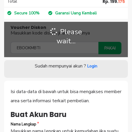
Total
Rp. 199.
175
Secure 100%
Garansi Uang Kembali
Voucher Diskon
Please
Masukkan kode diskon jika memilikinya
wait...
PAKAI
Sudah mempunyai akun ?
Login
Isi data-data di bawah untuk bisa mengakses member
area serta informasi terkait pembelian.
Buat Akun Baru
Nama Lengkap
Masukkan nama lengkap untuk kemudahan jika suatu