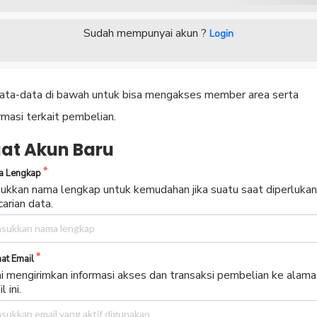
ecure 100%
Garansi Uang Kembali
cher Diskon
Please
ukkan kode diskon jika memilikinya
wait...
PAKAI
Sudah mempunyai akun ?
Login
 data-data di bawah untuk bisa mengakses member area serta
rmasi terkait pembelian.
at Akun Baru
 Lengkap
ukkan nama lengkap untuk kemudahan jika suatu saat diperlukan