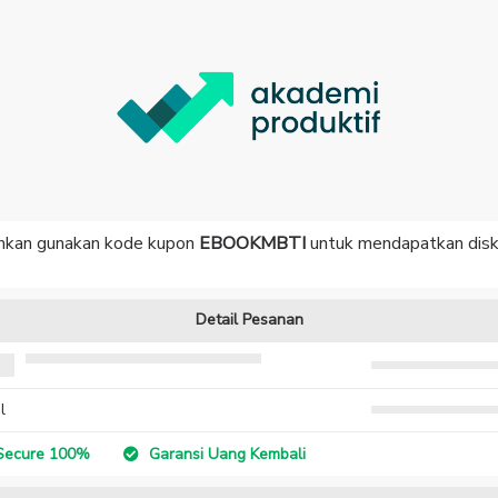
ahkan gunakan kode kupon
EBOOKMBTI
untuk mendapatkan dis
Detail Pesanan
i Produktif Ala ISTJ [E-Book]
Rp. 19
 Unik
Rp
l
Rp. 199