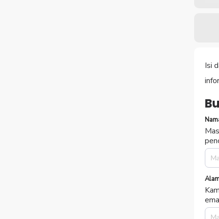
S
Vou
Mas
Isi
info
Bu
Nama
Mas