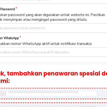
arian data.
at Email
i mengirimkan informasi akses dan transaksi pembelian ke alama
l ini.
 Password
skan password yang akan digunakan untuk website ini. Pastikan
uk menyimpan atau mengingat password yang ditulis.
or WhatsApp
ukkan nomor WhatsApp aktif untuk notifikasi transaksi