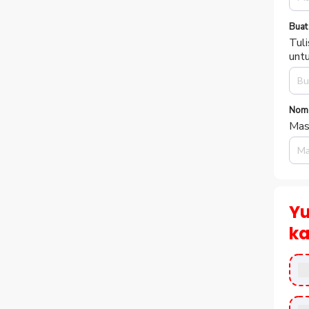
penc
Alam
Kam
emai
Buat
Tuli
unt
Nom
Mas